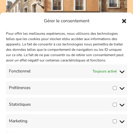
comprendre,
prévenir,
Gérer le consentement
rassurer
Pour offrir les meilleures expériences, nous utilisons des technologies
telles que les cookies pour stocker et/ou accéder aux informations des
appareils. Le fait de consentir à ces technologies nous permettra de traiter
des données telles que le comportement de navigation ou les ID uniques
sur ce site. Le fait de ne pas consentir ou de retirer son consentement peut
avoir un effet négatif sur certaines caractéristiques et fonctions.
Prochainement : Une
Fonctionnel
Toujours activé
boutique de puériculture à
Carpentras – Vaucluse
Préférences
Laisser un commentaire
/
janvier 22, 2025
Statistiques
Je suis Darlène, accompagnante périnatale, infirmière et
passionnée par l’univers de la parentalité. Aujourd’hui, j’ai
Marketing
une grande nouvelle à partager avec vous : Chou et